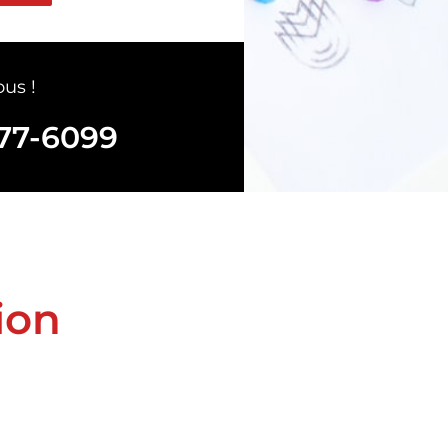
us !
777-6099
ion