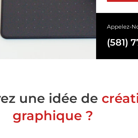
é
l
é
Appelez-No
p
h
(581) 
o
n
e
ez une idée de
créat
graphique ?