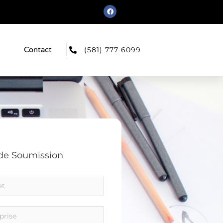
F
a
c
e
b
o
o
Contact
(581) 777 6099
k
e Soumission