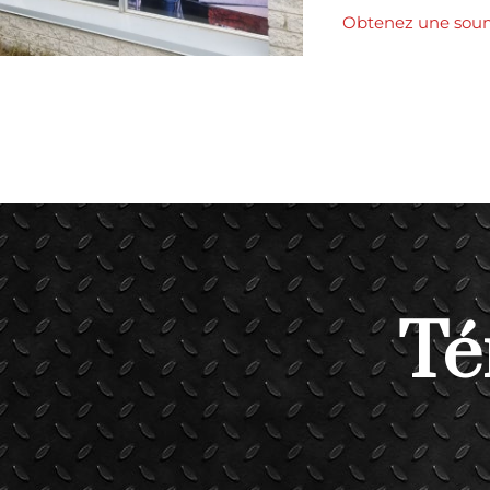
Obtenez une soum
Té