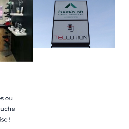
s ou
ouche
se !